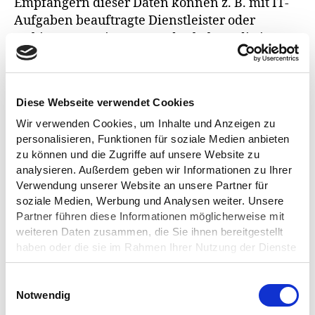
Empfängern dieser Daten können z. B. mit IT-
Aufgaben beauftragte Dienstleister oder
Anbieter von Diensten und Inhalten, die in
eine Webseite eingebunden werden, gehören.
In solchen Fällen beachten wir die gesetzlichen
Vorgaben und schließen insbesondere
Diese Webseite verwendet Cookies
entsprechende Verträge bzw. Vereinbarungen,
Wir verwenden Cookies, um Inhalte und Anzeigen zu
die dem Schutz Ihrer Daten dienen, mit den
personalisieren, Funktionen für soziale Medien anbieten
Empfängern Ihrer Daten ab.
zu können und die Zugriffe auf unsere Website zu
analysieren. Außerdem geben wir Informationen zu Ihrer
Internationale
Verwendung unserer Website an unsere Partner für
soziale Medien, Werbung und Analysen weiter. Unsere
Datentransfers
Partner führen diese Informationen möglicherweise mit
weiteren Daten zusammen, die Sie ihnen bereitgestellt
haben oder die sie im Rahmen Ihrer Nutzung der Dienste
Datenverarbeitung in Drittländern: Sofern wir
gesammelt haben.
Daten in einem Drittland (d. h., außerhalb der
Ihre Einwilligung können Sie zudem jederzeit mit Wirkung
E
Europäischen Union (EU), des Europäischen
für die Zukunft ändern bzw. widerrufen. Weitere
Notwendig
i
Wirtschaftsraums (EWR)) verarbeiten oder die
Informationen finden Sie in der
Datenschutzerklärung
.
n