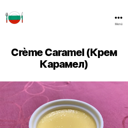
Menü
einfachbulgarisch.de
Crème Caramel (Крем
Карамел)