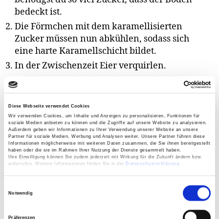
bedeckt ist.
Die Förmchen mit dem karamellisierten
Zucker müssen nun abkühlen, sodass sich
eine harte Karamellschicht bildet.
In der Zwischenzeit Eier verquirlen.
Milch und Zucker hinzufügen und solange
verrühren, bis sich der Zucker aufgelöst hat.
Nun kommt die Eiermasse in die Förmchen.
Diese Webseite verwendet Cookies
Wir verwenden Cookies, um Inhalte und Anzeigen zu personalisieren, Funktionen für
Die Backförmchen kommen in eine größere
soziale Medien anbieten zu können und die Zugriffe auf unsere Website zu analysieren.
Außerdem geben wir Informationen zu Ihrer Verwendung unserer Website an unsere
Backform oder auf ein Backblech gefüllt mit
Partner für soziale Medien, Werbung und Analysen weiter. Unsere Partner führen diese
Informationen möglicherweise mit weiteren Daten zusammen, die Sie ihnen bereitgestellt
Wasser (ungefähr bis zur Hälfe der Förmchen).
haben oder die sie im Rahmen Ihrer Nutzung der Dienste gesammelt haben.
Ihre Einwilligung können Sie zudem jederzeit mit Wirkung für die Zukunft ändern bzw.
Die Crème Caramel wird bei 150-160° Grad ca.
widerrufen. Weitere Informationen finden Sie in der
Datenschutzerklärung
.
60 Minuten gebacken, bis sie goldbraun wird.
Achtung
: Backofen nicht vorheizen und
E
Notwendig
darauf achten, dass das Wasser nicht kocht, da
i
sonst die Crème Caramel Bläschen bildet.
n
Präferenzen