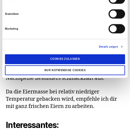
w
i
Tipps:
Statistiken
l
l
Am besten schmeckt die Crème Caramel,
Marketing
i
nachdem sie komplett abgekühlt ist.
g
u
Details zeigen
Falls du die Crème Caramel in einzelnen
n
Förmchen zubereitet hast, kannst du vor dem
g
COOKIES ZULASSEN
Servieren jedes Förmchen auf einen Teller
s
stürzen. Durch das flüssige Karamell sieht die
NUR NOTWENDIGE COOKIES
a
Nachspeise besonders schmackhaft aus.
u
s
Da die Eiermasse bei relativ niedriger
w
Temperatur gebacken wird, empfehle ich dir
a
mit ganz frischen Eiern zu arbeiten.
h
l
Interessantes: