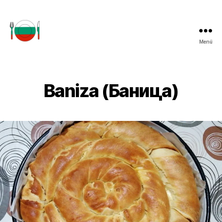
Menü
einfachbulgarisch.de
Baniza (Баница)