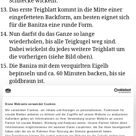
Schnecke wickeln.
Das erste Teigblatt kommt in die Mitte einer
eingefetteten Backform, am besten eignet sich
für die Banitza eine runde Form.
Nun darfst du das Ganze so lange
wiederholen, bis alle Teigkugel weg sind.
Dabei wickelst du jedes weitere Teigblatt um
die vorherigen (siehe Bild oben).
Die Baniza mit dem verquirlten Eigelb
bepinseln und ca. 60 Minuten backen, bis sie
goldbraun ist.
Tipps:
Diese Webseite verwendet Cookies
Wir verwenden Cookies, um Inhalte und Anzeigen zu personalisieren, Funktionen für
Am besten schmeckt Banitza noch warm, denn
soziale Medien anbieten zu können und die Zugriffe auf unsere Website zu analysieren.
Außerdem geben wir Informationen zu Ihrer Verwendung unserer Website an unsere
dann ist ihre Kruste besonders knusprig
Die
Partner für soziale Medien, Werbung und Analysen weiter. Unsere Partner führen diese
Informationen möglicherweise mit weiteren Daten zusammen, die Sie ihnen bereitgestellt
Banitza wird nicht mit einem Messer
haben oder die sie im Rahmen Ihrer Nutzung der Dienste gesammelt haben.
Ihre Einwilligung können Sie zudem jederzeit mit Wirkung für die Zukunft ändern bzw.